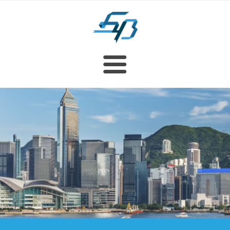
重要資訊
首頁
香港稅務
公司簡介
職位空缺
遞交報稅表截止日期
背景
聯絡我們
服務
遣散費及長期服務金
管理團隊
保存業務紀錄
創辦人
最新消息