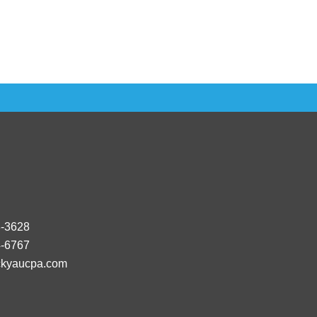
8-3628
4-6767
kyaucpa.com