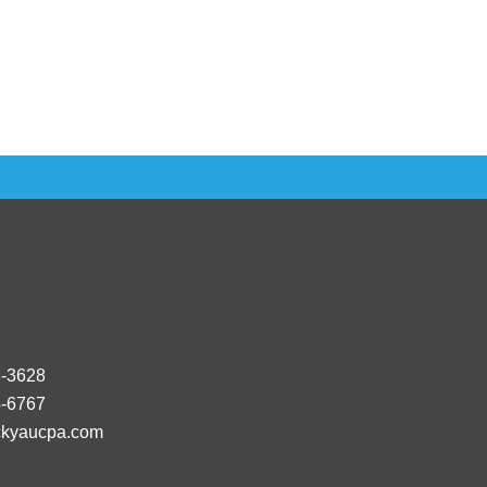
8-3628
4-6767
kyaucpa.com