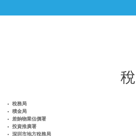
稅
稅務局
積金局
差餉物業估價署
投資推廣署
深圳市地方稅務局